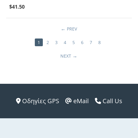
$
41.50
PREV
1
2
3
4
5
6
7
8
NEXT
Οδηγίες GPS
eMail
Call Us