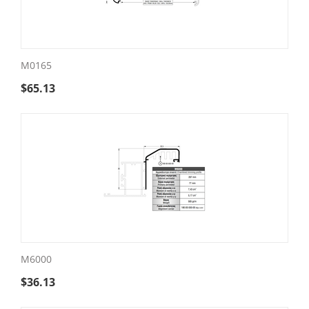
M0165
$
65.13
M6000
$
36.13