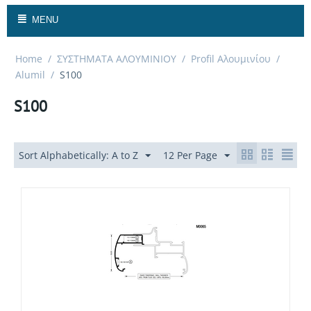
MENU
Home
/
ΣΥΣΤΗΜΑΤΑ ΑΛΟΥΜΙΝΙΟΥ
/
Profil Αλουμινίου
/
Alumil
/
S100
S100
Sort Alphabetically: A to Z
12 Per Page