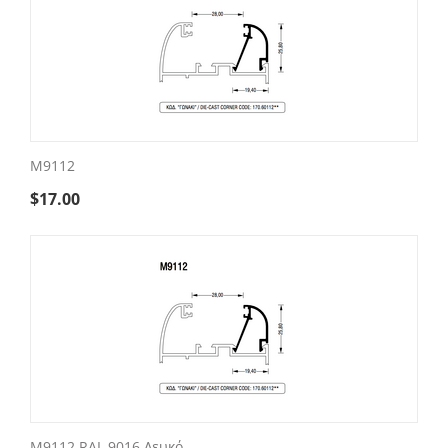
M9112
$
17.00
M9112 RAL 9016 Λευκό