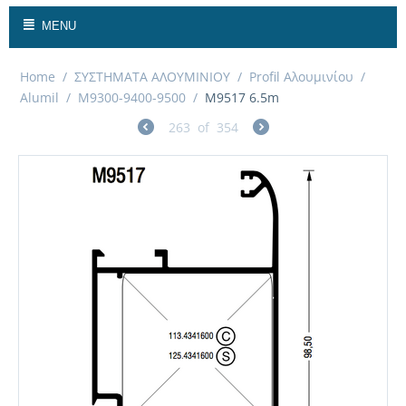
MENU
Home
/
ΣΥΣΤΗΜΑΤΑ ΑΛΟΥΜΙΝΙΟΥ
/
Profil Αλουμινίου
/
Alumil
/
M9300-9400-9500
/
M9517 6.5m
263
of
354